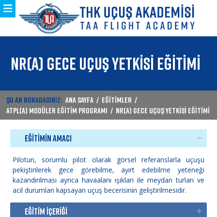
NR(A) GECE UÇUŞ YETKİSİ EĞİTİMİ
ŞU AN BURADASINIZ:
ANA SAYFA
/
EĞİTİMLER
/
ATPL(A) MODÜLER EĞİTİM PROGRAMI
/
NR(A) GECE UÇUŞ YETKİSİ EĞİTİMİ
EĞİTİMİN AMACI
Pilotun, sorumlu pilot olarak görsel referanslarla uçuşu
pekiştirilerek gece görebilme, ayırt edebilme yeteneği
kazandırılması ayrıca havaalanı ışıkları ile meydan turları ve
acil durumları kapsayan uçuş becerisinin geliştirilmesidir.
EĞİTİM İÇERİĞİ