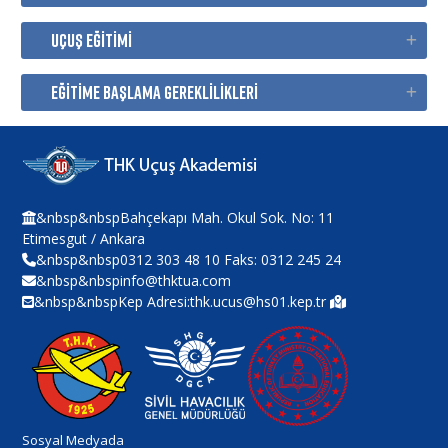
UÇUŞ EĞİTİMİ
EĞİTİME BAŞLAMA GEREKLİLİKLERİ
&nbsp&nbspBahçekapı Mah. Okul Sok. No: 11
Etimesgut / Ankara
&nbsp&nbsp0312 303 48 10 Faks: 0312 245 24
&nbsp&nbspinfo@thktua.com
&nbsp&nbspKep Adresi:thk.ucus@hs01.kep.tr
Sosyal Medyada