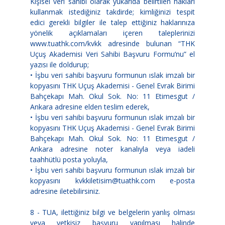
Kişisel veri sahibi olarak yukarıda belirtilen hakları
kullanmak istediğiniz takdirde; kimliğinizi tespit
edici gerekli bilgiler ile talep ettiğiniz haklarınıza
yönelik açıklamaları içeren taleplerinizi
www.tuathk.com/kvkk adresinde bulunan “THK
Uçuş Akademisi Veri Sahibi Başvuru Formu’nu” el
yazısı ile doldurup;
• İşbu veri sahibi başvuru formunun ıslak imzalı bir
kopyasını THK Uçuş Akademisi - Genel Evrak Birimi
Bahçekapı Mah. Okul Sok. No: 11 Etimesgut /
Ankara adresine elden teslim ederek,
• İşbu veri sahibi başvuru formunun ıslak imzalı bir
kopyasını THK Uçuş Akademisi - Genel Evrak Birimi
Bahçekapı Mah. Okul Sok. No: 11 Etimesgut /
Ankara adresine noter kanalıyla veya iadeli
taahhütlü posta yoluyla,
• İşbu veri sahibi başvuru formunun ıslak imzalı bir
kopyasını kvkkiletisim@tuathk.com e-posta
adresine iletebilirsiniz.
8 - TUA, ilettiğiniz bilgi ve belgelerin yanlış olması
veya yetkisiz başvuru yapılması halinde