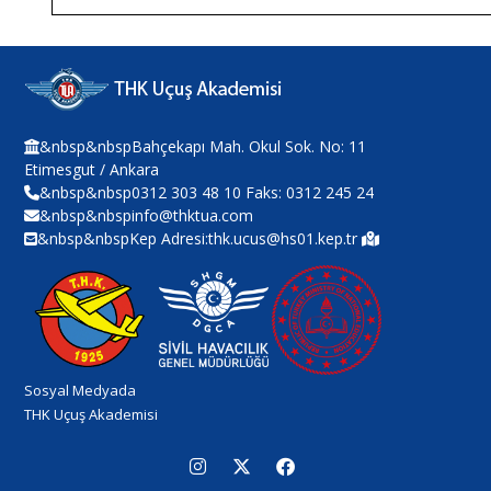
&nbsp&nbspBahçekapı Mah. Okul Sok. No: 11
Etimesgut / Ankara
&nbsp&nbsp0312 303 48 10 Faks: 0312 245 24
&nbsp&nbspinfo@thktua.com
&nbsp&nbspKep Adresi:thk.ucus@hs01.kep.tr
Sosyal Medyada
THK Uçuş Akademisi