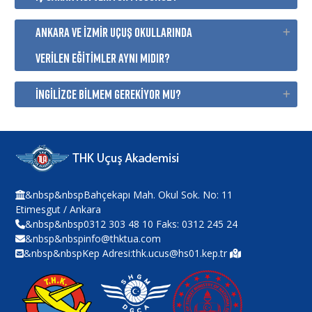
ANKARA VE İZMİR UÇUŞ OKULLARINDA
VERİLEN EĞİTİMLER AYNI MIDIR?
İNGİLİZCE BİLMEM GEREKİYOR MU?
&nbsp&nbspBahçekapı Mah. Okul Sok. No: 11
Etimesgut / Ankara
&nbsp&nbsp0312 303 48 10 Faks: 0312 245 24
&nbsp&nbspinfo@thktua.com
&nbsp&nbspKep Adresi:thk.ucus@hs01.kep.tr